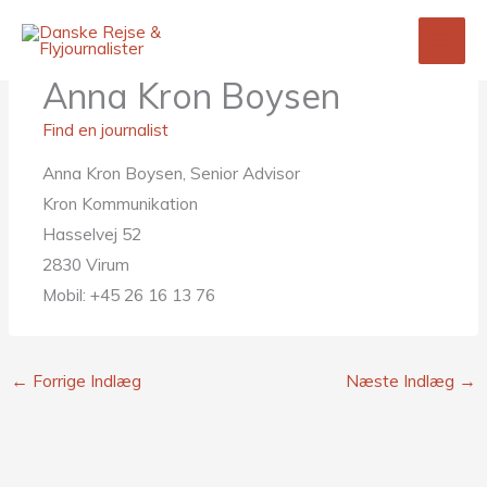
Gå
til
indholdet
Anna Kron Boysen
Find en journalist
Anna Kron Boysen, Senior Advisor
Kron Kommunikation
Hasselvej 52
2830 Virum
Mobil: +45 26 16 13 76
←
Forrige Indlæg
Næste Indlæg
→