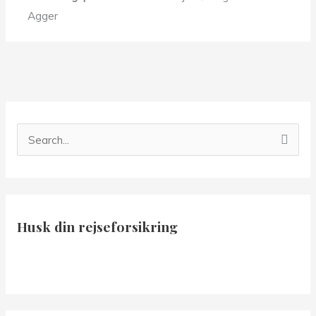
Agger
S
ø
g
e
Husk din rejseforsikring
f
t
e
r
: