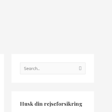
S
ø
g
e
f
Husk din rejseforsikring
t