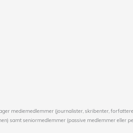
optager mediemedlemmer (journalister, skribenter, forfatt
nchen) samt seniormedlemmer (passive medlemmer eller pen