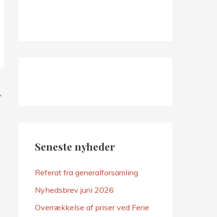
t
e
r
:
→
Seneste nyheder
Referat fra generalforsamling
Nyhedsbrev juni 2026
Overrækkelse af priser ved Ferie