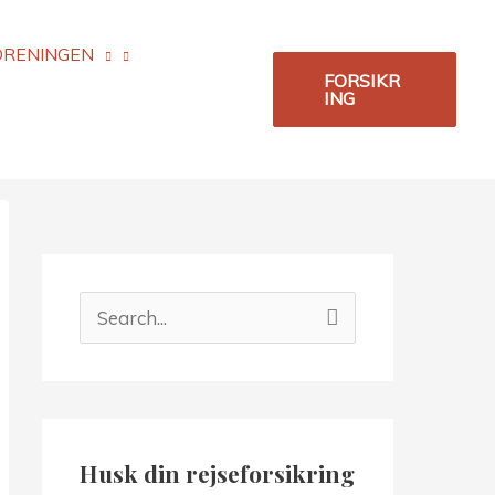
ORENINGEN
FORSIKR
ING
S
ø
g
e
f
Husk din rejseforsikring