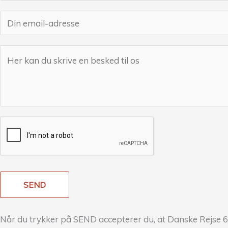
v
E
n
m
*
a
B
i
e
l
s
*
k
e
d
*
SEND
Når du trykker på SEND accepterer du, at Danske Rejse 6