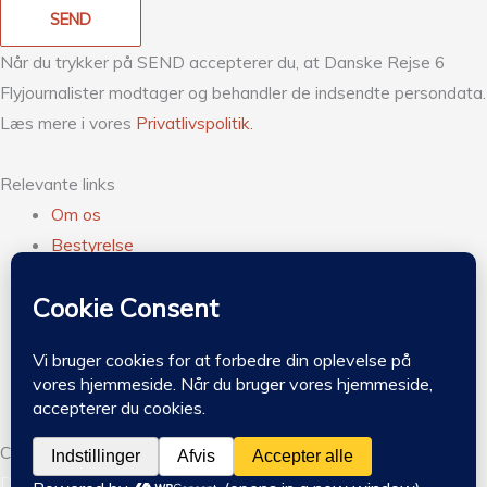
SEND
Når du trykker på SEND accepterer du, at Danske Rejse 6
Flyjournalister modtager og behandler de indsendte persondata.
Læs mere i vores
Privatlivspolitik.
Relevante links
Om os
Bestyrelse
Meld dig ind
Forsikring
Vedtægter
Privatlivspolitik
Kontakt
Copyright © 2026 Danske Rejse & Flyjournalister |
Design by
DEL2