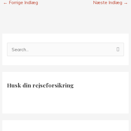
←
Forrige Indlæg
Næste Indlæg
→
S
ø
g
e
Husk din rejseforsikring
f
t
e
r
: