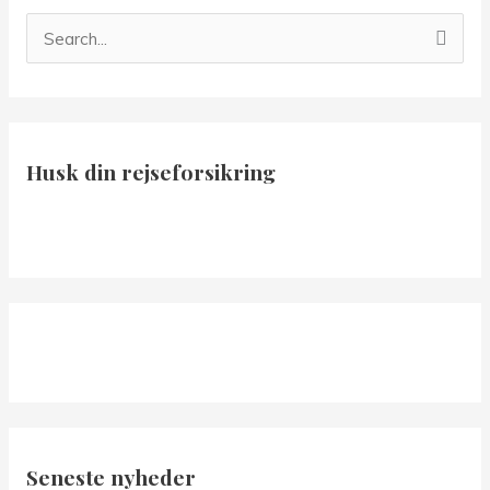
S
ø
g
e
Husk din rejseforsikring
f
t
e
r
:
Seneste nyheder