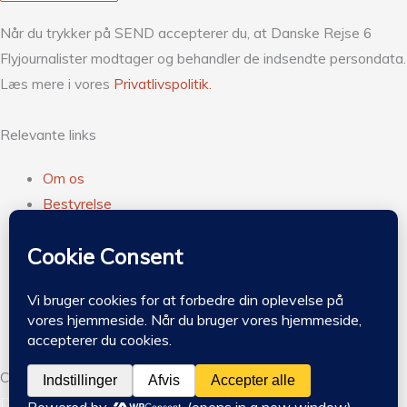
Når du trykker på SEND accepterer du, at Danske Rejse 6
Flyjournalister modtager og behandler de indsendte persondata.
Læs mere i vores
Privatlivspolitik.
Relevante links
Om os
Bestyrelse
Meld dig ind
Forsikring
Vedtægter
Privatlivspolitik
Kontakt
Copyright © 2026 Danske Rejse & Flyjournalister |
Design by
DEL2