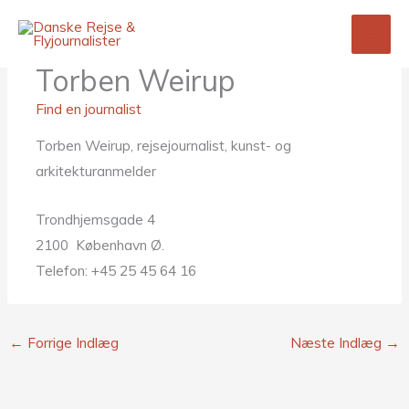
Gå
til
indholdet
Torben Weirup
Find en journalist
Torben Weirup, rejsejournalist, kunst- og
arkitekturanmelder
Trondhjemsgade 4
2100 København Ø.
Telefon: +45 25 45 64 16
←
Forrige Indlæg
Næste Indlæg
→