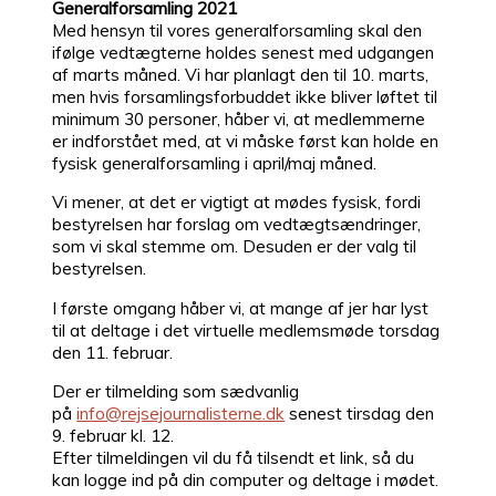
Generalforsamling 2021
Med hensyn til vores generalforsamling skal den
ifølge vedtægterne holdes senest med udgangen
af marts måned. Vi har planlagt den til 10. marts,
men hvis forsamlingsforbuddet ikke bliver løftet til
minimum 30 personer, håber vi, at medlemmerne
er indforstået med, at vi måske først kan holde en
fysisk generalforsamling i april/maj måned.
Vi mener, at det er vigtigt at mødes fysisk, fordi
bestyrelsen har forslag om vedtægtsændringer,
som vi skal stemme om. Desuden er der valg til
bestyrelsen.
I første omgang håber vi, at mange af jer har lyst
til at deltage i det virtuelle medlemsmøde torsdag
den 11. februar.
Der er tilmelding som sædvanlig
på
info@rejsejournalisterne.dk
senest tirsdag den
9. februar kl. 12.
Efter tilmeldingen vil du få tilsendt et link, så du
kan logge ind på din computer og deltage i mødet.